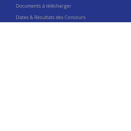
Categories
Les textes réglementaires du MINESUP
Documents à télécharger
Dates & Résultats des Concours
Contacts
(+237) 233422149/233422147
(+237) 696 97 57 84
infos@univ-catho-sjd.cm