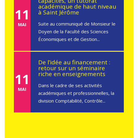
De l’idée au financement :
retour sur un séminaire
riche en enseignements
11
Dans le cadre de ses activités
MAI
académiques et professionnelles, la
division Comptabilité, Contrôle...
Entrepreneuriat dans la
peinture au Cameroun :
retour sur la conférence du
22 avril 2026 à Saint Jérôme
11
de Douala
MAI
Le mercredi 22 avril 2026, l’amphi
600 de la Catho Saint Jérôme de
Douala a accueilli une...