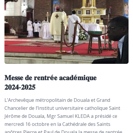
𝐌𝐞𝐬𝐬𝐞 𝐝𝐞 𝐫𝐞𝐧𝐭𝐫é𝐞 𝐚𝐜𝐚𝐝é𝐦𝐢𝐪𝐮𝐞
𝟐𝟎𝟐𝟒-𝟐𝟎𝟐𝟓
L’Archevêque métropolitain de Douala et Grand
Chancelier de l’Institut universitaire catholique Saint
Jérôme de Douala, Mgr Samuel KLEDA a présidé ce
mercredi 16 octobre en la Cathédrale des Saints
apôtres Pierre et Paul de Douala la messe de rentrée