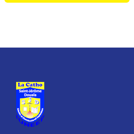
Renforcement des
capacités, un tutorat
académique de haut niveau
11
à Saint Jérôme
Suite au communiqué de Monsieur le
MAI
Doyen de la Faculté des Sciences
Économiques et de Gestion...
De l’idée au financement :
retour sur un séminaire
riche en enseignements
11
Dans le cadre de ses activités
MAI
académiques et professionnelles, la
division Comptabilité, Contrôle...