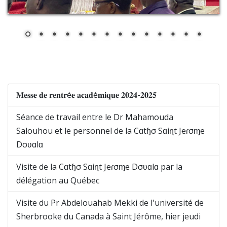
𝐌𝐞𝐬𝐬𝐞 𝐝𝐞 𝐫𝐞𝐧𝐭𝐫é𝐞 𝐚𝐜𝐚𝐝é𝐦𝐢𝐪𝐮𝐞 𝟐𝟎𝟐𝟒-𝟐𝟎𝟐𝟓
Séance de travail entre le Dr Mahamouda
Salouhou et le personnel de la Cɑtɧσ Sɑiɳt Jeɾσɱe
Dσʋɑlɑ
Visite de la Cɑtɧσ Sɑiɳt Jeɾσɱe Dσʋɑlɑ par la
délégation au Québec
Visite du Pr Abdelouahab Mekki de l'université de
Sherbrooke du Canada à Saint Jérôme, hier jeudi