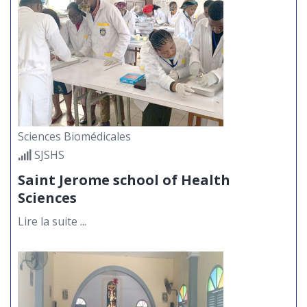
Renforcement des
capacités, un tutorat
académique de haut niveau
11
à Saint Jérôme
Suite au communiqué de Monsieur le
MAI
Doyen de la Faculté des Sciences
Sciences Biomédicales
Économiques et de Gestion...
SJSHS
Saint Jerome school of Health
Sciences
De l’idée au financement :
retour sur un séminaire
Lire la suite ...
riche en enseignements
11
Dans le cadre de ses activités
MAI
académiques et professionnelles, la
division Comptabilité, Contrôle...