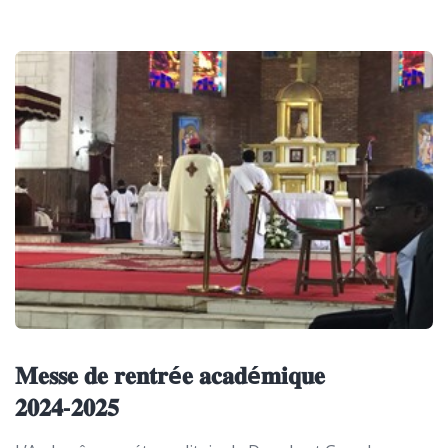
𝐌𝐞𝐬𝐬𝐞 𝐝𝐞 𝐫𝐞𝐧𝐭𝐫é𝐞 𝐚𝐜𝐚𝐝é𝐦𝐢𝐪𝐮𝐞
𝟐𝟎𝟐𝟒-𝟐𝟎𝟐𝟓