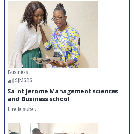
Business
SJMSBS
Entrepreneuriat dans la
peinture au Cameroun :
Saint Jerome Management sciences
retour sur la conférence du
and Business school
22 avril 2026 à Saint Jérôme
11
de Douala
Lire la suite ...
MAI
Le mercredi 22 avril 2026, l’amphi
600 de la Catho Saint Jérôme de
Douala a accueilli une...