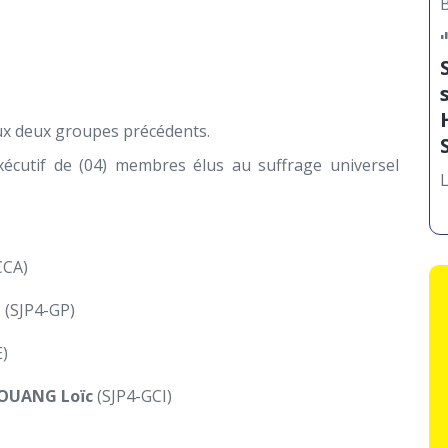
ux deux groupes précédents.
xécutif de (04) membres élus au suffrage universel
L
CCA)
e
(SJP4-GP)
)
OUANG Loïc
(SJP4-GCI)