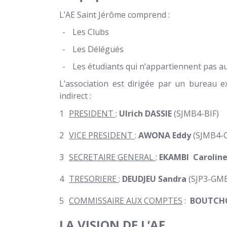
L’AE Saint Jérôme comprend :
-
Les Clubs
-
Les Délégués
-
Les étudiants qui n’appartiennent pas a
L’association est dirigée par un bureau e
indirect :
PRESIDENT
:
Ulrich DASSIE
(SJMB4-BIF)
VICE PRESIDENT
:
AWONA Eddy
(SJMB4-
SECRETAIRE GENERAL
:
EKAMBI Carolin
TRESORIERE
:
DEUDJEU Sandra
(SJP3-GME
COMMISSAIRE AUX COMPTES
:
BOUTCH
LA VISION DE L’AE