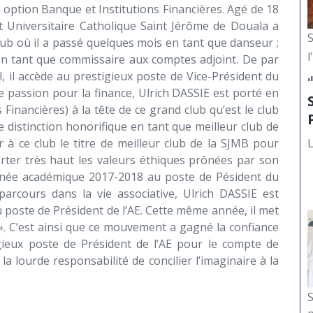
option Banque et Institutions Financières. Agé de 18
ut Universitaire Catholique Saint Jérôme de Douala a
S
 club où il a passé quelques mois en tant que danseur ;
l
 en tant que commissaire aux comptes adjoint. De par
, il accède au prestigieux poste de Vice-Président du
passion pour la finance, Ulrich DASSIE est porté en
Financières) à la tête de ce grand club qu’est le club
 distinction honorifique en tant que meilleur club de
L
 à ce club le titre de meilleur club de la SJMB pour
rter très haut les valeurs éthiques prônées par son
’année académique 2017-2018 au poste de Pésident du
arcours dans la vie associative, Ulrich DASSIE est
poste de Président de l’AE. Cette même année, il met
 C’est ainsi que ce mouvement a gagné la confiance
gieux poste de Président de l’AE pour le compte de
a lourde responsabilité de concilier l’imaginaire à la
S