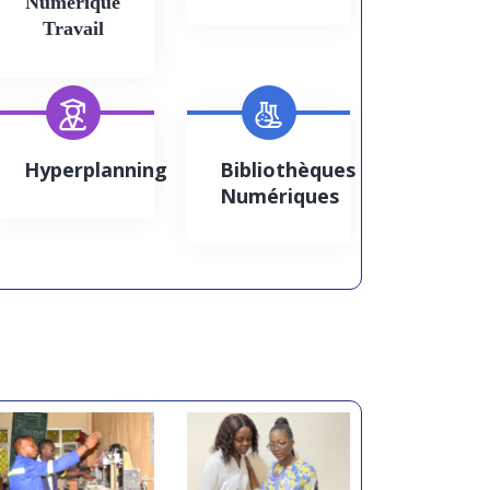
Numérique
Travail
Entrepreneuriat
dans la peinture au
Cameroun : retour
Hyperplanning
Bibliothèques
sur la conférence du
Numériques
22 avril 2026 à Saint
11
Jérôme de Douala
MAI
Le mercredi 22 avril 2026,
l’amphi 600 de la Catho
Saint Jérôme de Douala a
accueilli une...
Renforcement des
capacités, un tutorat
académique de haut