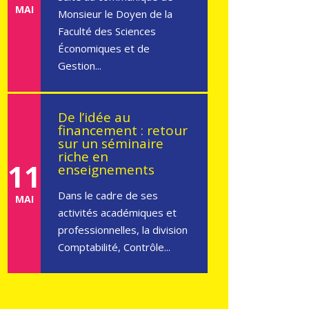
MAI
Monsieur le Doyen de la
Faculté des Sciences
Économiques et de
Gestion...
De l’idée au
financement : retour
sur un séminaire
riche en
11
enseignements
Dans le cadre de ses
MAI
activités académiques et
professionnelles, la division
Comptabilité, Contrôle...
Entrepreneuriat