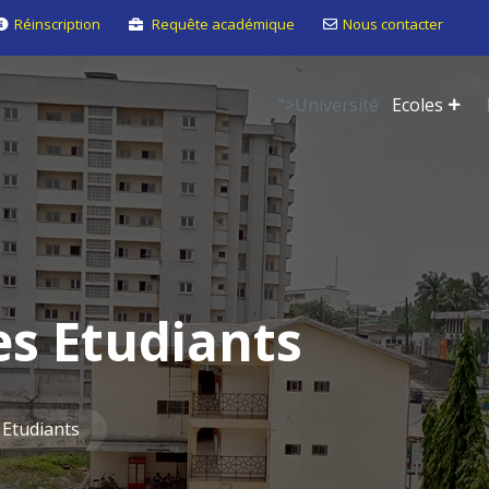
Réinscription
Requête académique
Nous contacter
">
Université
Ecoles
es Etudiants
 Etudiants