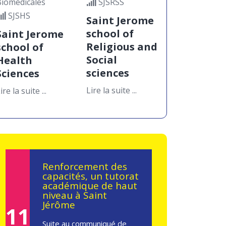
Biomédicales
SJSRSS
SJSHS
Saint Jerome
Entrepreneuriat
school of
Saint Jerome
dans la peinture au
Cameroun : retour
Religious and
school of
sur la conférence du
Social
Health
22 avril 2026 à Saint
11
Jérôme de Douala
sciences
Sciences
MAI
Lire la suite ...
ire la suite ...
Le mercredi 22 avril 2026,
l’amphi 600 de la Catho
Saint Jérôme de Douala a
accueilli une...
Renforcement des
capacités, un tutorat
académique de haut
niveau à Saint
Jérôme
11
Suite au communiqué de