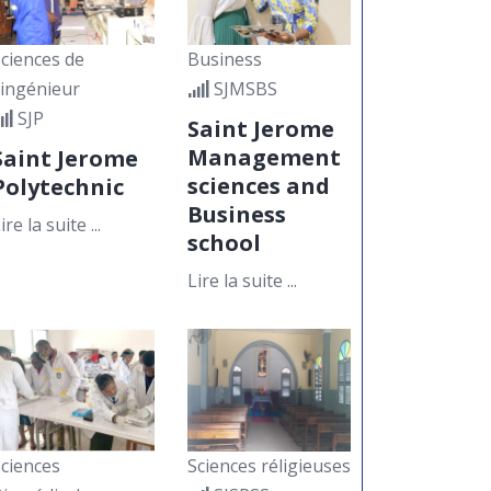
niveau à Saint
Jérôme
11
ciences de
Business
Suite au communiqué de
MAI
'ingénieur
SJMSBS
Monsieur le Doyen de la
SJP
Faculté des Sciences
Saint Jerome
Économiques et de
Management
Saint Jerome
Gestion...
sciences and
Polytechnic
Business
ire la suite ...
school
De l’idée au
financement : retour
Lire la suite ...
sur un séminaire
riche en
11
enseignements
Dans le cadre de ses
MAI
activités académiques et
professionnelles, la division
Comptabilité, Contrôle...
ciences
Sciences réligieuses