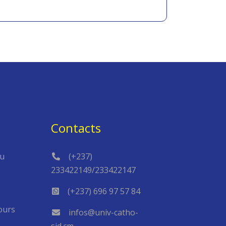
Contacts
du
(+237)
233422149/233422147
(+237) 696 97 57 84
ours
infos@univ-catho-