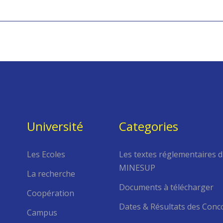
Université
Categories
Les Ecoles
Les textes réglementaires 
MINESUP
La recherche
Documents à télécharger
Coopération
Dates & Résultats des Conc
Campus