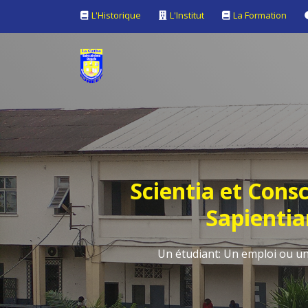
L'Historique
L'Institut
La Formation
Scientia et Consc
Sapienti
Un étudiant: Un emploi ou un