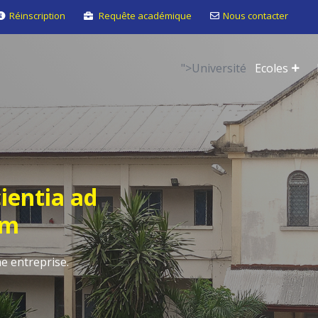
Réinscription
Requête académique
Nous contacter
">
Université
Ecoles
ientia ad
am
e entreprise.