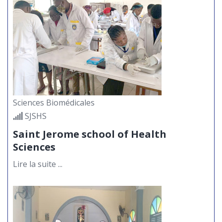
peinture au Cameroun :
retour sur la conférence du
22 avril 2026 à Saint Jérôme
11
de Douala
MAI
Le mercredi 22 avril 2026, l’amphi
600 de la Catho Saint Jérôme de
Douala a accueilli une...
Sciences Biomédicales
Renforcement des
SJSHS
capacités, un tutorat
académique de haut niveau
Saint Jerome school of Health
11
à Saint Jérôme
Sciences
Suite au communiqué de Monsieur le
MAI
Lire la suite ...
Doyen de la Faculté des Sciences
Économiques et de Gestion...