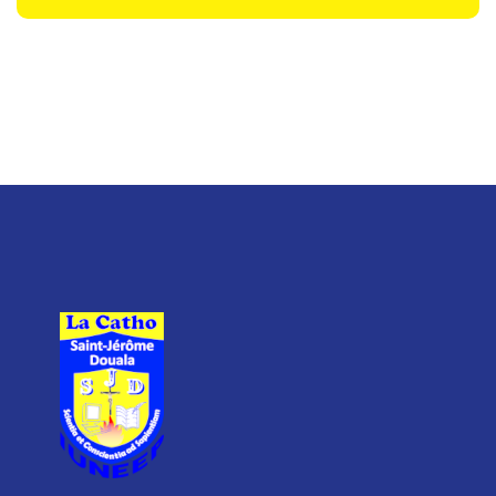
retour sur la conférence du
22 avril 2026 à Saint Jérôme
11
de Douala
MAI
Le mercredi 22 avril 2026, l’amphi
600 de la Catho Saint Jérôme de
Douala a accueilli une...
Renforcement des
capacités, un tutorat
académique de haut niveau
11
à Saint Jérôme
Suite au communiqué de Monsieur le
MAI
Doyen de la Faculté des Sciences
Économiques et de Gestion...
De l’idée au financement :
retour sur un séminaire