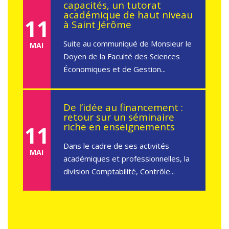
capacités, un tutorat
académique de haut niveau
11
à Saint Jérôme
Suite au communiqué de Monsieur le
MAI
Doyen de la Faculté des Sciences
Économiques et de Gestion...
De l’idée au financement :
retour sur un séminaire
riche en enseignements
11
Dans le cadre de ses activités
MAI
académiques et professionnelles, la
division Comptabilité, Contrôle...
Entrepreneuriat dans la
peinture au Cameroun :