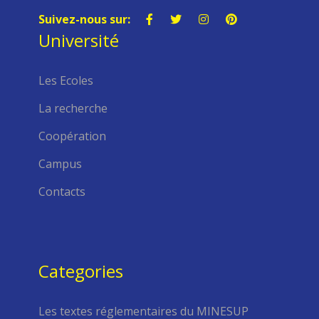
riche en enseignements
11
Suivez-nous sur:
Dans le cadre de ses activités
Université
MAI
académiques et professionnelles, la
division Comptabilité, Contrôle...
Les Ecoles
La recherche
Coopération
Campus
Contacts
Categories
Les textes réglementaires du MINESUP